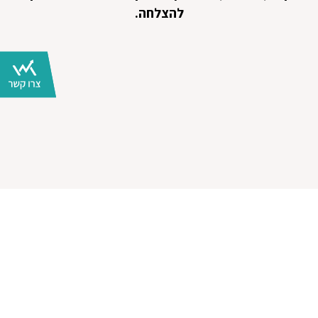
להצלחה.
דברו
צרו
איתי